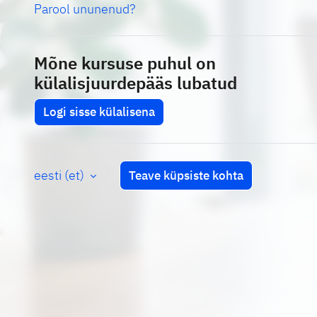
Parool ununenud?
Mõne kursuse puhul on
külalisjuurdepääs lubatud
Logi sisse külalisena
eesti ‎(et)‎
Teave küpsiste kohta